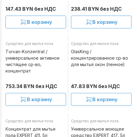
147.43 BYN без НДС
238.41 BYN без НДС
В корзину
В корзину
Средство для мытья пола
Средство для мытья пола
В наличии
В наличии
Torvan-Konzentrat /
GlasKing /
универсальное активное
концентрированное ср-во
чистящее ср-во,
для мытья окон (пенное)
концентрат
753.34 BYN без НДС
47.83 BYN без НДС
В корзину
В корзину
Средство для мытья пола
Средство для мытья пола
В наличии
В наличии
Концентрат для мытья
Универсальное моющее
пола EXPERT 411, 5л
средство EXPERT 417, 5л