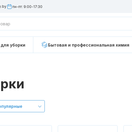
y.by
пн-пт: 9:00-17:30
Мопы для швабры
Салфетки для
 для уборки
Бытовая и профессиональная химия
Ручки для держателей
Тележки для 
Система для мойки окон
Перчатки рез
орки
Щетки для уборки
Настенный д
инвентаря
опулярные
Инвентарь для удаление
пыли