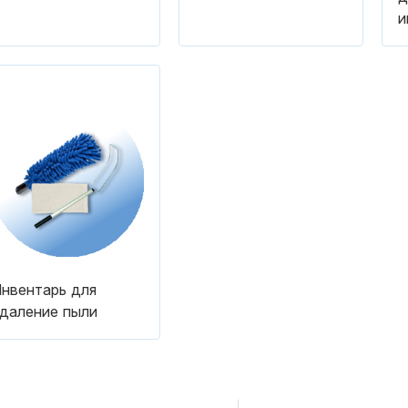
и
нвентарь для
даление пыли