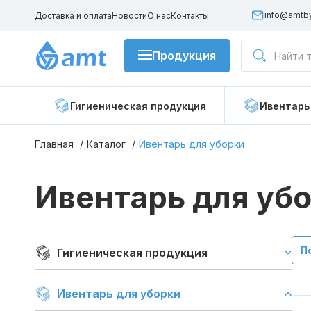
info@amtb
Доставка и оплата
Новости
О нас
Контакты
Продукция
Гигиеническая продукция
Гигиеническая продукция
Ивентарь
Ивентарь для уборки
Главная
Каталог
Ивентарь для уборки
Бытовая и профессиональная химия
Ивентарь для уб
Распылители и пеногенераторы
П
Гигиеническая продукция
Ивентарь для уборки