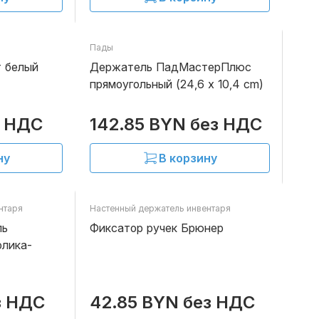
Пады
В наличии
В наличии
т белый
Держатель ПадМастерПлюс
прямоугольный (24,6 x 10,4 cm)
з НДС
142.85 BYN без НДС
ну
В корзину
нтаря
Настенный держатель инвентаря
В наличии
В наличии
ль
Фиксатор ручек Брюнер
олика-
з НДС
42.85 BYN без НДС