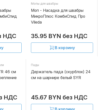
Мопы для швабры
В наличии
В наличии
швабры
Моп - Насадка для швабры
омбиСпид
МикроПлюс КомбиСпид Про
Vileda
з НДС
35.95 BYN без НДС
ну
В корзину
ыли
Пады
В наличии
В наличии
YR 46 см
Держатель пада (скурблок) 24
репление
см на шарнире белый SYR
ез НДС
45.67 BYN без НДС
ну
В корзину