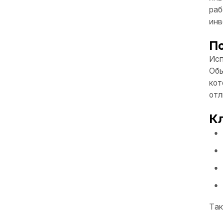
раб
инв
По
Исп
Обы
кот
отл
Кл
Так