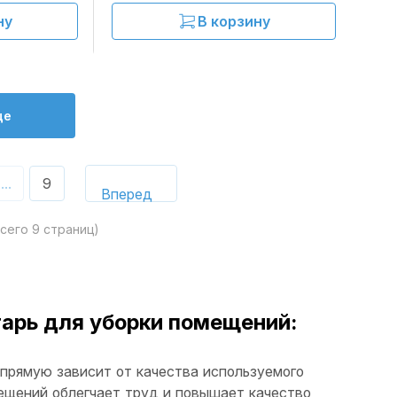
ну
В корзину
ще
...
9
всего
9
страниц)
арь для уборки помещений:
апрямую зависит от качества используемого
ещений облегчает труд и повышает качество