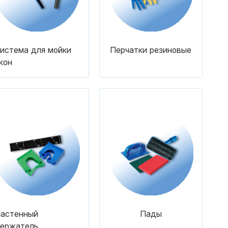
истема для мойки
Перчатки резиновые
кон
астенный
Пады
ержатель