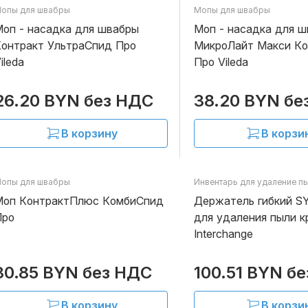
опы для швабры
Мопы для швабры
В наличии
оп - насадка для швабры
Моп - насадка для 
онтракт УльтраСпид Про
МикроЛайт Макси К
ileda
Про Vileda
26.20 BYN без НДС
38.20 BYN бе
В корзину
В корзи
опы для швабры
Инвентарь для удаление п
В наличии
Моп КонтрактПлюс КомбиСпид
Держатель гибкий S
Про
для удаления пыли к
Interchange
30.85 BYN без НДС
100.51 BYN б
В корзину
В корзи