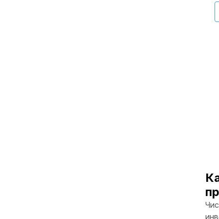
Ка
пр
Чис
инв