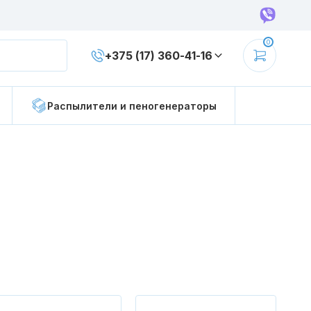
0
+375 (17) 360-41-16
 уборки
Держатели для мопов
Распылители и пеногенераторы
уборки
Наборы для уборки
иновые
Губки
ержатель
Пады