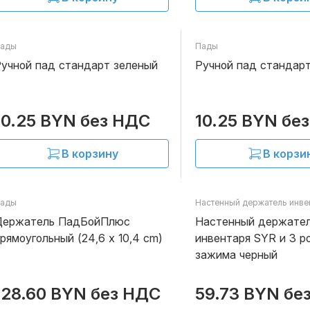
ады
Пады
В наличии
учной пад стандарт зеленый
Ручной пад стандар
10.25 BYN без НДС
10.25 BYN бе
В корзину
В корзи
ады
Настенный держатель инве
В наличии
Держатель ПадБойПлюс
Настенный держате
рямоугольный (24,6 x 10,4 cm)
инвентаря SYR и 3 р
зажима черный
128.60 BYN без НДС
59.73 BYN бе