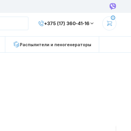
0
+375 (17) 360-41-16
 уборки
Держатели для мопов
Распылители и пеногенераторы
уборки
Наборы для уборки
иновые
Губки
ержатель
Пады