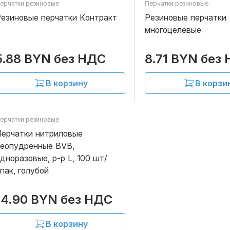
ерчатки резиновые
Перчатки резиновые
В наличии
езиновые перчатки Контракт
Резиновые перчатки
многоцелевые
5.88 BYN без НДС
8.71 BYN без
В корзину
В корзи
ерчатки резиновые
В наличии
ерчатки нитриловые
неопудренные BVB,
дноразовые, р-р L, 100 шт/
пак, голубой
14.90 BYN без НДС
В корзину