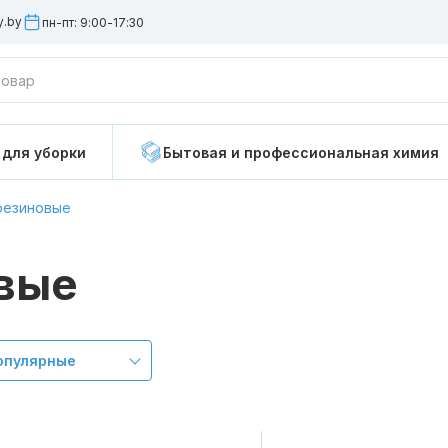
y.by
пн-пт: 9:00-17:30
Мопы для швабры
Салфетки для
 для уборки
Бытовая и профессиональная химия
Ручки для держателей
Тележки для 
резиновые
Система для мойки окон
Перчатки рез
вые
Щетки для уборки
Настенный д
инвентаря
опулярные
Инвентарь для удаление
пыли