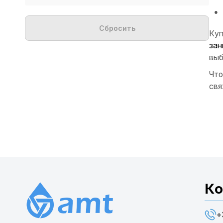
Сбросить
Куп
зан
выб
Что
свя
Ко
+