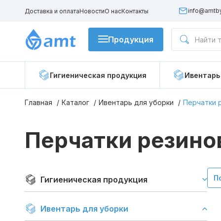
info@amtb
Доставка и оплата
Новости
О нас
Контакты
Продукция
Гигиеническая продукция
Гигиеническая продукция
Ивентарь
Ивентарь для уборки
Главная
Каталог
Ивентарь для уборки
Перчатки 
Бытовая и профессиональная химия
Перчатки резино
Распылители и пеногенераторы
П
Гигиеническая продукция
Ивентарь для уборки