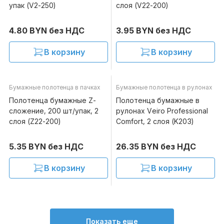
упак (V2-250)
слоя (V22-200)
4.80 BYN без НДС
3.95 BYN без НДС
В корзину
В корзину
Бумажные полотенца в пачках
Бумажные полотенца в рулонах
В наличии
В наличии
Полотенца бумажные Z-
Полотенца бумажные в
сложение, 200 шт/упак, 2
рулонах Veiro Professional
слоя (Z22-200)
Comfort, 2 слоя (K203)
5.35 BYN без НДС
26.35 BYN без НДС
В корзину
В корзину
Показать еще