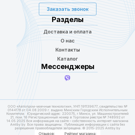
Заказать звонок
Разделы
Доставка и оплата
О нас
Контакты
Каталог
Мессенджеры
ООО «Автопром-моечные технологии», УНП 191139677, свидетельство №
0144178 от 04.08.2009 г. выдано Минским Городским Исполнительным
Комитетом. Юридический адрес: 220075, г.Минск, ул. Машиностроителей
21, пом. 16 Регистрационный номер в Торговом реестре № 748992 от
14.05.2025 Вся информация на сайте – собственность интернет-магазина
Amtby.by. Все права защищены. Публикация информации с сайта без
разрешения правообладателя запрещена. © 2015-2025 Amtby.by
Отзывов:
Рейтинг магазина: