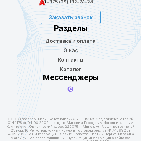
+375 (29) 132-74-24
Заказать звонок
Разделы
Доставка и оплата
О нас
Контакты
Каталог
Мессенджеры
ООО «Автопром-моечные технологии», УНП 191139677, свидетельство №
0144178 от 04.08.2009 г. выдано Минским Городским Исполнительным
Комитетом. Юридический адрес: 220075, г.Минск, ул. Машиностроителей
21, пом. 16 Регистрационный номер в Торговом реестре № 748992 от
14.05.2025 Вся информация на сайте – собственность интернет-магазина
Amtby.by. Все права защищены. Публикация информации с сайта без